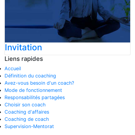
Invitation
Liens rapides
Accueil
Définition du coaching
Avez-vous besoin d'un coach?
Mode de fonctionnement
Responsabilités partagées
Choisir son coach
Coaching d'affaires
Coaching de coach
Supervision-Mentorat